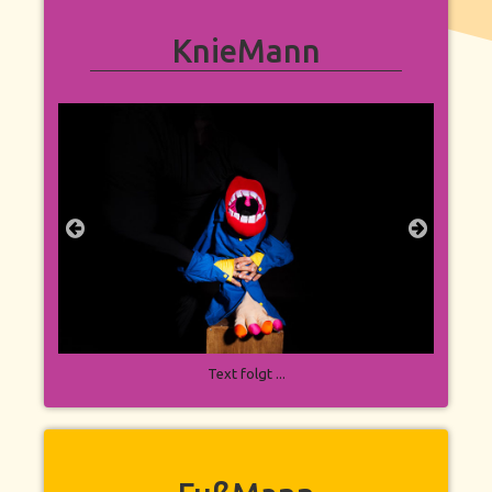
KnieMann
Text folgt ...