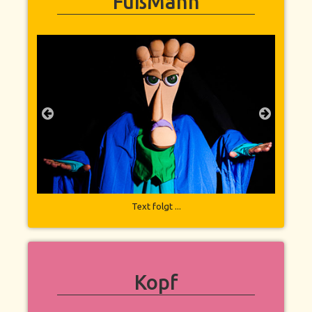
FußMann
Text folgt ...
Kopf