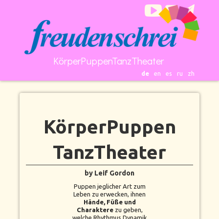
KörperPuppenTanzTheater
de
en
es
ru
zh
KörperPuppen
TanzTheater
by Leif Gordon
Puppen jeglicher Art zum
Leben zu erwecken, ihnen
Hände, Füße und
Charaktere
zu geben,
welche Rhythmus Dynamik