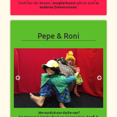
Doch hier der Beweis:
Jonglierkunst
gibt es auch
in
anderen Dimensionen
.
Pepe & Roni
Vor-zurück-zur-Seite-ran?
Ein Wirrwar & Wechselbad aus Cooperation,
Spaß &