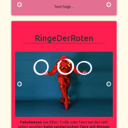
Text folgt ...
RingeDerRoten
Fabelwesen
wie Elfen, Trolle oder Feen werden sehr
selten gesehen
beim spielerischen Tanz mit Ringen
.